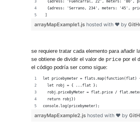
  {adress: 'Fuencarral, 22', meters: '80', p
  {adress: 'Serrano, 234', meters: '45', pri
 ]
arrayMapExample1.js
hosted with ❤ by
GitH
se requiere tratar cada elemento para añadir 
se obtiene de dividir el valor de
por el 
price
el código podría ser como sigue:
let pricebymeter = flats.map(function(flat) 
  let robj = { ...flat };                   
  robj.priceByMeter = flat.price / flat.mete
  return robj})                             
console.log(pricebymeter);
arrayMapExample2.js
hosted with ❤ by
Git