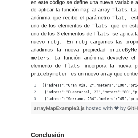
en este código se define una nueva variable a 
de aplicar la función
al array
. La
map
flats
anónima que recibe el parámetro
es
flat,
uno de los elementos de
que en est
flats
uno de los 3 elementos de
se aplica 
flats
nuevo
. En
cargamos las propi
robj
robj
añadimos la nueva propiedad
priceByMe
. La función anónima devuelve el
meters
elemento de
incorpora la nueva p
flats
es un nuevo array que contie
pricebymeter
[{"adress":"Gran Via, 2","meters":"100","pri
 {"adress":"Fuencarral, 22","meters":"80","p
 {"adress":"Serrano, 234","meters":"45","pri
arrayMapExample3.js
hosted with ❤ by
Git
Conclusión