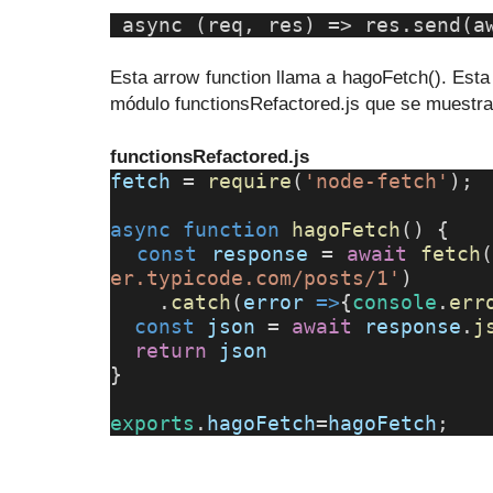
async (req, res) => res.send(a
Esta arrow function llama a hagoFetch(). Esta
módulo functionsRefactored.js que se muestra
functionsRefactored.js
fetch
=
require
(
'node-fetch'
);
async
function
hagoFetch
() {
const
response
=
await
fetch
er.typicode.com/posts/1'
)
.
catch
(
error
=>
{
console
.
err
const
json
=
await
response
.
j
return
json
}
exports
.
hagoFetch
=
hagoFetch
;