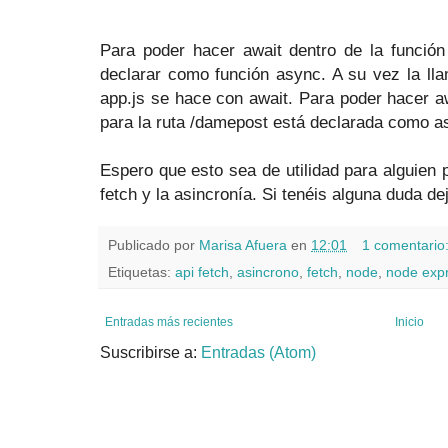
Para poder hacer await dentro de la funció
declarar como función async. A su vez la ll
app.js se hace con await. Para poder hacer aw
para la ruta /damepost está declarada como a
Espero que esto sea de utilidad para alguien
fetch y la asincronía. Si tenéis alguna duda d
Publicado por
Marisa Afuera
en
12:01
1 comentario
Etiquetas:
api fetch
,
asincrono
,
fetch
,
node
,
node exp
Entradas más recientes
Inicio
Suscribirse a:
Entradas (Atom)