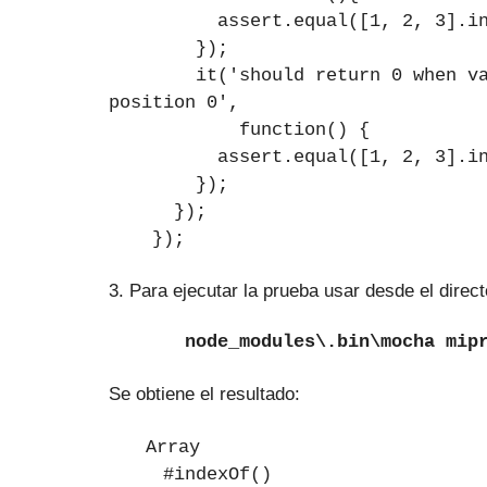
assert.equal([1, 2, 3].inde
});
it('should return 0 when valu
position 0',
function() {
assert.equal([1, 2, 3].inde
});
});
});
3. Para ejecutar la prueba usar desde el dire
node_modules\.bin\mocha mip
Se obtiene el resultado:
Array
#indexOf()