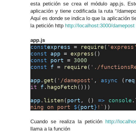
esta petición se crea el módulo app.js. Es
aplicación y tiene codificada la ruta “/damepo
Aquí es donde se indica lo que la aplicación t
la petición http
http://localhost:3000/damepost
app.js
const
express
=
require
(
'express
const
app
=
express
()
const
port
=
3000
const
f
=
require
(
'./functionsR
app
.
get
(
'/damepost'
,
async
(
req
it
f
.
hagoFetch
()))
app
.
listen
(
port
, ()
=>
console
.
ning on port
${
port
}
!`
))
Cuando se realiza la petición
http://localh
llama a la función