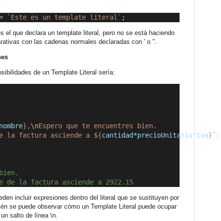
=
 `Este es un template literal`
;
s el que declara un template literal, pero no se está haciendo
ativas con las cadenas normales declaradas con ' o ".
nes
sibilidades de un Template Literal sería:
nombre
},
\n
Espero que te encuentres bien.
e la factura asciende a ${
cantidad
*
precioUnitario
*
iva
}`
;
bien.
e de la factura asciende a 2922.15
en incluir expresiones dentro del literal que se sustituyen por
ién se puede observar cómo un Template Literal puede ocupar
un salto de línea \n.