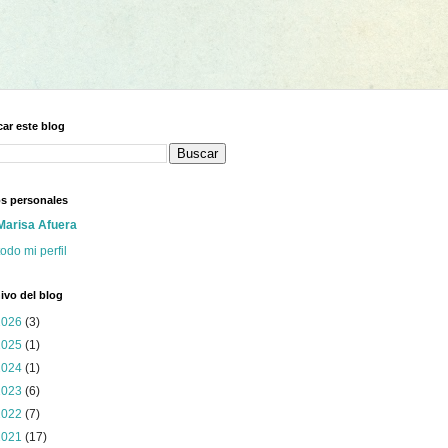
ar este blog
s personales
Marisa Afuera
todo mi perfil
ivo del blog
2026
(3)
2025
(1)
2024
(1)
2023
(6)
2022
(7)
2021
(17)