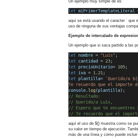
Un ejemplo muy simple de es:
let
miPrimerTemplateLiteral
 
aquí se está usando el caracter ` que e
uso de ninguna de sus ventajas compar
Ejemplo de intercalado de expresio
Un ejemplo que si saca partido a las po
let
nombre
 = 
"Luis"
;
let
cantidad
 = 
23
;
let
precioUnitario
= 
105
;
let
iva
 = 
1.21
;
let
plantilla
=
 `Querido/a ${
Te recuerdo que el importe d
console
.
log
(
plantilla
);
// Resultado: 
// Querido/a Luis,
// Espero que te encuentres 
// Te recuerdo que el import
aquí el uso de ${} muestra como se pued
su valor en tiempo de ejecución. Tamb
más de una línea y cómo puede incluir 