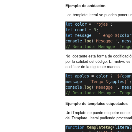
Ejemplo de anidación
Los template literal se pueden poner u
let
color
 = 
'rojas'
;
let
count
 = 
3
;
let
message
 =
 `Tengo ${
color
console
.
log
(
'Mesagge
'
, 
mess
// Resultado: Mesagge  Tengo
No obstante esta forma de codificaci
por la calidad del código. El motivo e
codificar de la siguiente manera
let
apples
 = 
color
 ?
 `${
coun
message
 =
 `Tengo ${
apples
}`
;
console
.
log
(
'Mesagge
'
, 
mess
// Resultado: Mesagge  Tengo
Ejemplo de templates etiquetados
Un tTmplate se puede etiquetar con el
del Template Literal pudiendo procesar
function
templatetag
(
literal