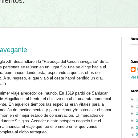
mientos.
Busc
navegante
lo XIII desarrollaron la "Paradoja del Circunnavegante" de la
Dato
personas se reúnen en un lugar fijo: una se dirige hacia el
rcera permanece donde está, esperando a que las otras dos
Ver 
 A su regreso, el que viajó al oeste habrá perdido un día,
nará.
Arch
primer viaje alrededor del mundo. En 1519 partió de Sanlucar
 Magallanes al frente, el objetivo era abrir una ruta comercial
►
ente. En aquellos tiempos las especias eran vitales para la
►
oración de medicamentos y para mejorar y/o potenciar el sabor
►
omían en el mejor estado de conservación. El mercadeo de
►
durante 9 siglos. Acceder a este próspero negocio fue el
a financiar el viaje que fue el primero en el que varios
►
ompleta al globo terráqueo.
▼