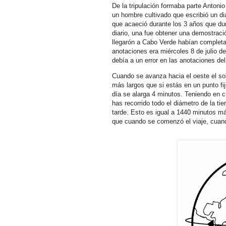
De la tripulación formaba parte Antoni
un hombre cultivado que escribió un dia
que acaeció durante los 3 años que duró
diario, una fue obtener una demostraci
llegarón a Cabo Verde habían completad
anotaciones era miércoles 8 de julio d
debía a un error en las anotaciones del 
Cuando se avanza hacia el oeste el sol
más largos que si estás en un punto fi
día se alarga 4 minutos. Teniendo en c
has recorrido todo el diámetro de la tier
tarde. Esto es igual a 1440 minutos má
que cuando se comenzó el viaje, cuando