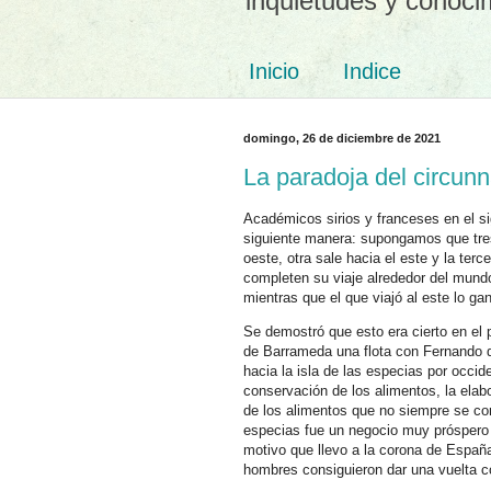
inquietudes y conoci
Inicio
Indice
domingo, 26 de diciembre de 2021
La paradoja del circun
Académicos sirios y franceses en el sig
siguiente manera: supongamos que tres 
oeste, otra sale hacia el este y la te
completen su viaje alrededor del mundo.
mientras que el que viajó al este lo ga
Se demostró que esto era cierto en el 
de Barrameda una flota con Fernando de
hacia la isla de las especias por occid
conservación de los alimentos, la elab
de los alimentos que no siempre se c
especias fue un negocio muy próspero 
motivo que llevo a la corona de España 
hombres consiguieron dar una vuelta c