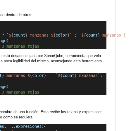
nos dentro de otros
?
 `${
count
} manzanas ${
color
}` 
:
 `${
count
} manzanas`} `
age
)
 3 manzanas rojas
ón está desaconsejada por SonarQube, herramienta que vela
s la poca legibilidad del mismo, aconsejando esta herramienta
t
} manzanas ${
color
}`
 :
 `${
count
} manzanas`
;
age
)
 3 manzanas rojas
 nombre de una función. Esta recibe los textos y expresiones
lo como se requiera.
es
, ...
expresiones
){