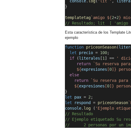
console
.
log
(
'lit
'
, 
litera
}
templatetag
`amigo ${
2
+
2
} mio
// Resultado; lit  [ 'amigo 
Esta característica de los Template Li
ejemplo
function
priceonSeason
(
liter
let
precio
 = 
100
;
if
 (
literales
[
1
] == 
' dici
return
 `Su reserva para
     ${
expresiones
[
0
]} perso
else
return
 `Su reserva para 
    ${
expresiones
[
0
]} person
}
let
pax
 = 
2
;
let
respond
 =
priceonSeason
`
console
.
log
 (
'Ejemplo etique
// Resultado
// Ejemplo etiquetado Su res
//      2 personas por un im