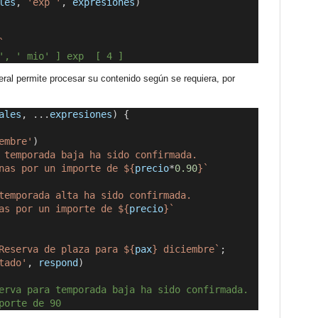
les
, 
'exp
'
, 
expresiones
)
`
', ' mio' ] exp  [ 4 ]
teral permite procesar su contenido según se requiera, por
ales
, ...
expresiones
) {
embre'
)     
 temporada baja ha sido confirmada. 
nas por un importe de ${
precio
*
0.90
}`
temporada alta ha sido confirmada. 
as por un importe de ${
precio
}`
Reserva de plaza para ${
pax
} diciembre`
;
tado'
, 
respond
)
erva para temporada baja ha sido confirmada.      
porte de 90