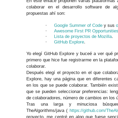
En este enlace proponen varias plataformas 
colaborar en el desarrollo software de al
propuestas ahí son:
·
Google Summer of Code
y sus
·
Awesome First PR Opportunitie
·
Lista de proyectos de Mozilla
.
·
GitHub Explore
.
Yo elegí GitHub Explore y buceé a ver qué p
primero que hice fue registrarme en la platafo
colaborar.
Después elegí el proyecto en el que colabo
Explore, hay una página que en diferentes c
en los que se puede colaborar. También exis
que se pueden seleccionar preferencias: len
de colaboradores, número de cambios en los ú
Tras una larga y minuciosa búsqued
TheAlgorithms/java (
https://github.com/TheA
proyecto, me centré en algo que fuese senci