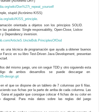
 Yourself (Acrónimo DRY)
edia.org/wiki/Don%27t_repeat_yourself
imple, stupid (Acrónimo KISS)
dia.org/wiki/KISS_principle
.
ramación orientada a objetos son los principios SOLID.
 las palabras: Single responsability, Open-Close, Liskov
ion y Dependency inversion.
bob.com/ArticleS.UncleBob.PrinciplesOfOod
 es una técnica de programación que ayuda a obtener buenos
or Farcic en su libro Test-Driven Java Development, presentan
ecta4.
llos del mismo juego, uno sin seguir TDD y otro siguiendo esta
ódigo de ambos desarrollos se puede descargar en
h05-design.git
en el que se dispone de un tablero de 7 columnas por 6 filas.
uciendo sus fichas por la parte de arriba de cada columna. Las
Gana el jugador que consigue colocar 4 fichas de su color en
l o diagonal. Para más datos sobre las reglas del juego