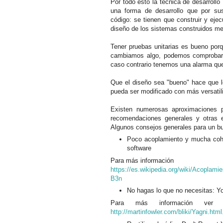
Por todo esto la técnica de desarroll
una forma de desarrollo que por su
código: se tienen que construir y eje
diseño de los sistemas construidos med
Tener pruebas unitarias es bueno por
cambiamos algo, podemos comprobar s
caso contrario tenemos una alarma que
Que el diseño sea "bueno" hace que l
pueda ser modificado con más versatil
Existen numerosas aproximaciones p
recomendaciones generales y otras e
Algunos consejos generales para un b
Poco acoplamiento y mucha cohes
software
Para más información
https://es.wikipedia.org/wiki/Acopl
B3n
No hagas lo que no necesitas: Y
Para más información ver e
http://martinfowler.com/bliki/Yagni.html