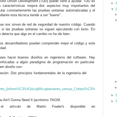
o Test Driven Development (TDD) puede venir a ayudar. TDD es
►
s características mejora dos aspectos muy importantes del
▼
cutar constantemente las pruebas unitarias automatizadas y el
iante esta técnica tiende a ser "bueno".
que nos sirven de red de seguridad de nuestro código. Cuando
i las pruebas unitarias se siguen ejecutando con éxito. En
 detecta que algo en el cambio no ha ido bien.
os desarrolladores puedan comprender mejor el código y este
idad.
ara hacer buenos diseños en ingeniería del software. Hay
nfocadas a algún paradigma de programación en particular.
uen diseño son:
ión. Dos principios fundamentales de la ingeniería del
amiento_(inform%C3%A1tica)#Acoplamiento_versus_Cohesi%C3%
►
ou Ain't Gonna Need It (acrónimo YAGNI.
►
l artículo de Martin Fowler's disponible en
.