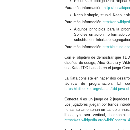
Reutiliza el código Don't Repeat
Para más información
http://en.wikip
Keep it
simple, stupid. Keep it s
Para más información
http://en.wikipe
Algunos principios para la prog
Solid es un acrónimo formado con
substitution, Interface segregat
Para más información
http://butuncle
Con el objetivo de demostrar que TDD
diseños de código, Alex García y Vikt
una Kata TDD basada en el juego Con
La Kata consiste en hacer dos desarro
técnica de programación. El c
https://bitbucket.org/vfarcic/tdd-java-c
Conecta 4 es un juego de 2 jugadores 
Los jugadores juegan por turnos introd
fichas se amontonan en las columnas. 
línea, ya sea vertical, horizonta
https://es.wikipedia.org/wiki/Conecta_4