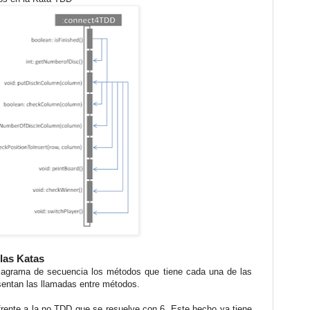
 las Katas
iagrama de secuencia los métodos que tiene cada una de las
sentan las llamadas entre métodos.
rente a la no TDD que se resuelve con 6. Este hecho ya tiene