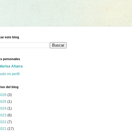
ar este blog
s personales
Marisa Afuera
todo mi perfil
ivo del blog
2026
(3)
2025
(1)
2024
(1)
2023
(6)
2022
(7)
2021
(17)