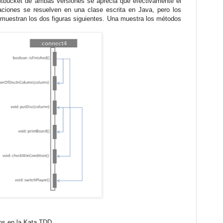
itbucket de ambas versiones se aprecia que efectivamente el
ciones se resuelven en una clase escrita en Java, pero los
e muestran los dos figuras siguientes. Una muestra los métodos
os en la Kata TDD