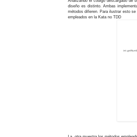
Analizando el código descargado de b
diseño es distinto. Ambas implementa
métodos difieren. Para ilustrar esto s
empleados en la Kata no TDD
La otra muestra los métodos emplead