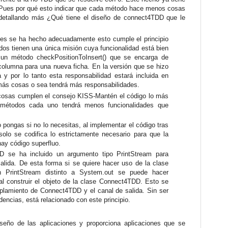
Pues por qué esto indicar que cada método hace menos cosas
 detallando más ¿Qué tiene el diseño de connect4TDD que le
nes se ha hecho adecuadamente esto cumple el principio
odos tienen una única misión cuya funcionalidad está bien
 un método checkPositionToInsert() que se encarga de
columna para una nueva ficha. En la versión que se hizo
y por lo tanto esta responsabilidad estará incluida en
ás cosas o sea tendrá más responsabilidades.
osas cumplen el consejo KISS-Mantén el código lo más
s métodos cada uno tendrá menos funcionalidades que
ongas si no lo necesitas, al implementar el código tras
solo se codifica lo estrictamente necesario para que la
hay código superfluo.
 se ha incluido un argumento tipo PrintStream para
salida. De esta forma si se quiere hacer uso de la clase
n PrintStream distinto a System.out se puede hacer
al construir el objeto de la clase Connect4TDD. Esto se
lamiento de Connect4TDD y el canal de salida. Sin ser
ncias, está relacionado con este principio.
seño de las aplicaciones y proporciona aplicaciones que se