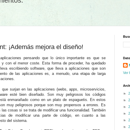
mientos.
Busc
t: ¡Además mejora el diseño!
 aplicaciones pensando que lo único importante es que se
Dato
e y con el menor coste. Esta forma de proceder, ha quedado
leva escribiendo software, que lleva a aplicaciones que son
Ver 
iento de las aplicaciones es, a menudo, una etapa de larga
icaciones.
Arch
es que surjan en las aplicaciones (webs, apps, microservicios,
►
ftware esté bien diseñado. Son muy peligrosos los códigos
 está enmarañado como en un plato de espaguetis. En estos
►
 son muy peligrosos porque son muy propensos a errores. Es
►
n las cosas si se trata de modificar una funcionalidad. También
►
ncias de modificar una parte de código, en cuanto a las
►
sto del sistema.
►