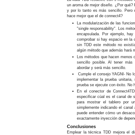
un aroma de mejor diseño. ¿Por qué? 
y por lo tanto es más sencillo. Pero
hace mejor que el de connect4?
La modularización de las funcio
"single responsability". Los mét
encapsulada. Por ejemplo, hay
comprobar si hay espacio en la 
sin TDD este método no existía 
algún método que además hará m
Los métodos que hacen menos c
sencillo posible. Al tener má
abordar y será más sencillo.
Cumple el consejo YAGNI- No lo p
implementar la prueba unitaria, 
prueba se ejecute con éxito. No 
En el conector de Connect4TDD
especificar cúal es el canal de 
para mostrar el tablero por u
simplemente indicando el canal 
puede entender cómo un desacop
exactamente inyección de depende
Conclusiones
Emplear la técnica TDD mejora el di