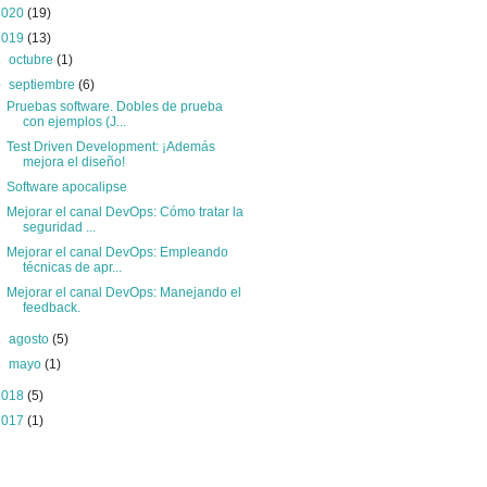
2020
(19)
2019
(13)
►
octubre
(1)
▼
septiembre
(6)
Pruebas software. Dobles de prueba
con ejemplos (J...
Test Driven Development: ¡Además
mejora el diseño!
Software apocalipse
Mejorar el canal DevOps: Cómo tratar la
seguridad ...
Mejorar el canal DevOps: Empleando
técnicas de apr...
Mejorar el canal DevOps: Manejando el
feedback.
►
agosto
(5)
►
mayo
(1)
2018
(5)
2017
(1)